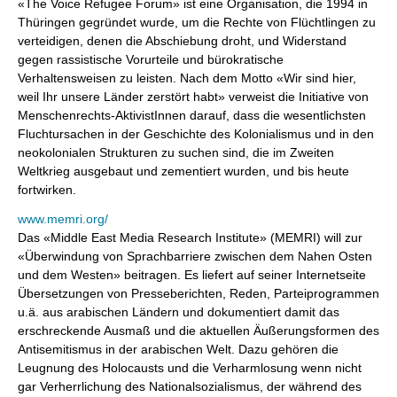
«The Voice Refugee Forum» ist eine Organisation, die 1994 in
Thüringen gegründet wurde, um die Rechte von Flüchtlingen zu
verteidigen, denen die Abschiebung droht, und Widerstand
gegen rassistische Vorurteile und bürokratische
Verhaltensweisen zu leisten. Nach dem Motto «Wir sind hier,
weil Ihr unsere Länder zerstört habt» verweist die Initiative von
Menschenrechts-AktivistInnen darauf, dass die wesentlichsten
Fluchtursachen in der Geschichte des Kolonialismus und in den
neokolonialen Strukturen zu suchen sind, die im Zweiten
Weltkrieg ausgebaut und zementiert wurden, und bis heute
fortwirken.
www.memri.org/
Das «Middle East Media Research Institute» (MEMRI) will zur
«Überwindung von Sprachbarriere zwischen dem Nahen Osten
und dem Westen» beitragen. Es liefert auf seiner Internetseite
Übersetzungen von Presseberichten, Reden, Parteiprogrammen
u.ä. aus arabischen Ländern und dokumentiert damit das
erschreckende Ausmaß und die aktuellen Äußerungsformen des
Antisemitismus in der arabischen Welt. Dazu gehören die
Leugnung des Holocausts und die Verharmlosung wenn nicht
gar Verherrlichung des Nationalsozialismus, der während des