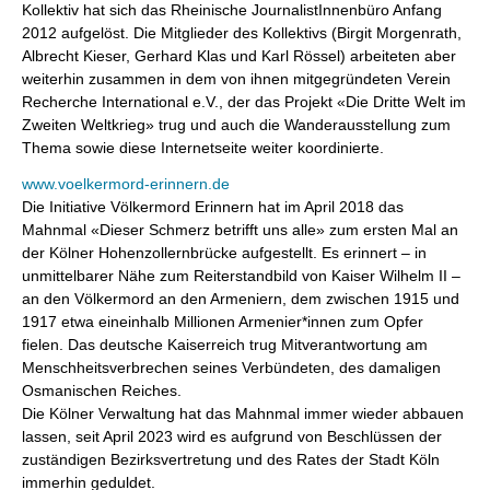
Kollektiv hat sich das Rheinische JournalistInnenbüro Anfang
2012 aufgelöst. Die Mitglieder des Kollektivs (Birgit Morgenrath,
Albrecht Kieser, Gerhard Klas und Karl Rössel) arbeiteten aber
weiterhin zusammen in dem von ihnen mitgegründeten Verein
Recherche International e.V., der das Projekt «Die Dritte Welt im
Zweiten Weltkrieg» trug und auch die Wanderausstellung zum
Thema sowie diese Internetseite weiter koordinierte.
www.voelkermord-erinnern.de
Die Initiative Völkermord Erinnern hat im April 2018 das
Mahnmal «Dieser Schmerz betrifft uns alle» zum ersten Mal an
der Kölner Hohenzollernbrücke aufgestellt. Es erinnert – in
unmittelbarer Nähe zum Reiterstandbild von Kaiser Wilhelm II –
an den Völkermord an den Armeniern, dem zwischen 1915 und
1917 etwa eineinhalb Millionen Armenier*innen zum Opfer
fielen. Das deutsche Kaiserreich trug Mitverantwortung am
Menschheitsverbrechen seines Verbündeten, des damaligen
Osmanischen Reiches.
Die Kölner Verwaltung hat das Mahnmal immer wieder abbauen
lassen, seit April 2023 wird es aufgrund von Beschlüssen der
zuständigen Bezirksvertretung und des Rates der Stadt Köln
immerhin geduldet.