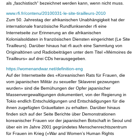
als „faschistisch“ bezeichnet werden kann, wenn nicht muss.
www.rfi.fr/contenu/20100331-le-site-tirailleurs-2010
Zum 50. Jahrestag der afrikanischen Unabhängigkeit hat der
internationale französische Rundfunksender rfi eine
Internetseite zur Erinnerung an die afrikanischen
Kolonialsoldaten in französischen Diensten eingerichtet (Le Site
Tirailleurs). Darüber hinaus hat rfi auch eine Sammlung von
Originaltönen und Radiobeiträgen unter dem Titel «Mémoires de
Tirailleurs» auf drei CDs herausgegeben.
https://womenandwar.net/definition-eng
Auf der Internetseite des «Koreanischen Rats für Frauen, die
vom japanischen Militär zu sexueller Sklaverei gezwungen
wurden» sind die Bemühungen der Opfer japanischer
Massenvergewaltigungen dokumentiert, von der Regierung in
Tokio endlich Entschuldigungen und Entschädigungen für die
ihnen zugefügten Gräueltaten zu erhalten. Darüber hinaus
finden sich auf der Seite Berichte über Demonstrationen
koreanischer Frauen vor der japanischen Botschaft in Seoul und
über ein im Jahre 2001 gegründetes Menschenrechtszentrum
für Frauen im Krieg («War and Women’s Human Rights