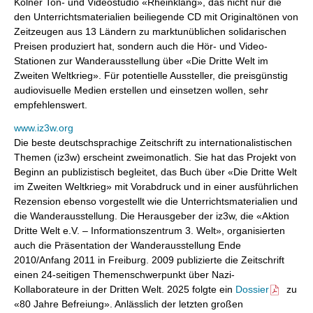
Kölner Ton- und Videostudio «Rheinklang», das nicht nur die
den Unterrichtsmaterialien beiliegende CD mit Originaltönen von
Zeitzeugen aus 13 Ländern zu marktunüblichen solidarischen
Preisen produziert hat, sondern auch die Hör- und Video-
Stationen zur Wanderausstellung über «Die Dritte Welt im
Zweiten Weltkrieg». Für potentielle Aussteller, die preisgünstig
audiovisuelle Medien erstellen und einsetzen wollen, sehr
empfehlenswert.
www.iz3w.org
Die beste deutschsprachige Zeitschrift zu internationalistischen
Themen (iz3w) erscheint zweimonatlich. Sie hat das Projekt von
Beginn an publizistisch begleitet, das Buch über «Die Dritte Welt
im Zweiten Weltkrieg» mit Vorabdruck und in einer ausführlichen
Rezension ebenso vorgestellt wie die Unterrichtsmaterialien und
die Wanderausstellung. Die Herausgeber der iz3w, die «Aktion
Dritte Welt e.V. – Informationszentrum 3. Welt», organisierten
auch die Präsentation der Wanderausstellung Ende
2010/Anfang 2011 in Freiburg. 2009 publizierte die Zeitschrift
einen 24-seitigen Themenschwerpunkt über Nazi-
Kollaborateure in der Dritten Welt. 2025 folgte ein
Dossier
zu
«80 Jahre Befreiung». Anlässlich der letzten großen