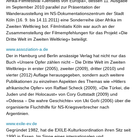
Afrika-Filmfestival «Jenseits von Europa», dessen 11. Ausgabe
im September 2010 parallel zur Präsentation der
Wanderausstellung im NS-Dokumentationszentrum der Stadt
Köln (16. 9. bis 14.11.2011) eine Sonderreihe über Afrika im
Zweiten Weltkrieg bot. FilmInitiativ Köln war auch an der
Zusammenstellung der Filmempfehlungen für das Projekt «Die
Dritte Welt im Zweiten Weltkrieg» beteiligt.
www.assoziation-a.de
Der in Hamburg und Berlin ansässige Verlag hat nicht nur das
Buch «Unsere Opfer zählen nicht – Die Dritte Welt im Zweiten
Weltkrieg» in erster (2005), zweiter (2009), dritter (2010) und
vierter (2012) Auflage herausgegeben, sondern auch weitere
Publikationen zu einzelnen Aspekten des Themas wie «Hitlers
afrikanische Opfer» von Raffael Scheck (2009), «Die Türkei, die
Juden und der Holocaust» von Cory Guttstadt (2009) und
«Odessa – Die wahre Geschichte» von Uki Goňi (2006) über die
organisierte Fluchthilfe für NS-Kriegsverbrecher nach
Argentinien.
www.exile-ev.de
Gegründet 1982, hat die EXILE-Kulturkoordination ihren Sitz seit
1990 in Essen. Im Sinne eines internationalen und