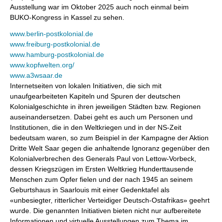
Ausstellung war im Oktober 2025 auch noch einmal beim
BUKO-Kongress in Kassel zu sehen.
www.berlin-postkolonial.de
www.freiburg-postkolonial.de
www.hamburg-postkolonial.de
www.kopfwelten.org/
www.a3wsaar.de
Internetseiten von lokalen Initiativen, die sich mit
unaufgearbeiteten Kapiteln und Spuren der deutschen
Kolonialgeschichte in ihren jeweiligen Städten bzw. Regionen
auseinandersetzen. Dabei geht es auch um Personen und
Institutionen, die in den Weltkriegen und in der NS-Zeit
bedeutsam waren, so zum Beispiel in der Kampagne der Aktion
Dritte Welt Saar gegen die anhaltende Ignoranz gegenüber den
Kolonialverbrechen des Generals Paul von Lettow-Vorbeck,
dessen Kriegszügen im Ersten Weltkrieg Hunderttausende
Menschen zum Opfer fielen und der nach 1945 an seinem
Geburtshaus in Saarlouis mit einer Gedenktafel als
«unbesiegter, ritterlicher Verteidiger Deutsch-Ostafrikas» geehrt
wurde. Die genannten Initiativen bieten nicht nur aufbereitete
Informationen und virtuelle Ausstellungen zum Thema im