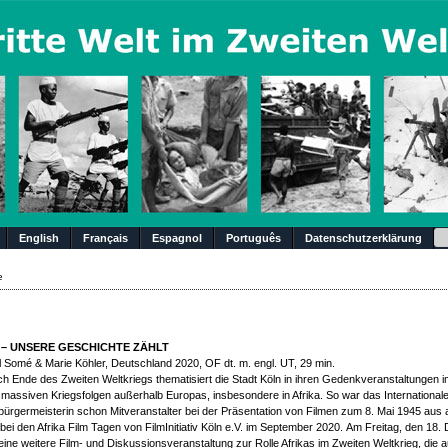
Su
English
Français
Espagnol
Português
Datenschutzerklärung
e
45 – UNSERE GESCHICHTE ZÄHLT
l Somé & Marie Köhler, Deutschland 2020, OF dt. m. engl. UT, 29 min.
h Ende des Zweiten Weltkriegs thematisiert die Stadt Köln in ihren Gedenkveranstaltungen 
 massiven Kriegsfolgen außerhalb Europas, insbesondere in Afrika. So war das International
ürgermeisterin schon Mitveranstalter bei der Präsentation von Filmen zum 8. Mai 1945 aus 
bei den Afrika Film Tagen von FilmInitiativ Köln e.V. im September 2020. Am Freitag, den 18
 eine weitere Film- und Diskussionsveranstaltung zur Rolle Afrikas im Zweiten Weltkrieg, die 