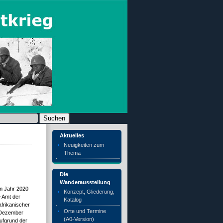
chen nach:
Aktuelles
Neuigkeiten zum
Thema
Die
Wanderausstellung
im Jahr 2020
Konzept, Gliederung,
e Amt der
Katalog
afrikanischer
Orte und Termine
. Dezember
(A0-Version)
aufgrund der