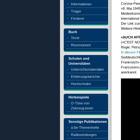
Corona-Pande
Informationen
«8. Mai 194
Träger
Medienkünstl
Förderer
international
Der Link zu
Weitere Hint
Buch
«AUCH AFR
Texte
(
«C’EST NO
Rezensionen
Regie: Petra
In diesem Fi
Süddeutschl
Schulen und
Frankreich»
Universitäten
Franzosen», 
Unterrichtsmaterialien
anerkannt.
Erfahrungsberichte
Hochschulen
Hörbeispiele
O-Töne von
Zeitzeug:innen
Sonstige Publikationen
iz3w-Themenhefte
Radiosendungen