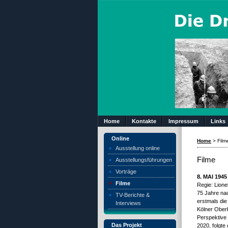
Home
Kontakte
Impressum
Links
Online
Home
>
Film
Ausstellung online
Filme
Ausstellungsführungen
Vorträge
8. MAI 19
Filme
Regie: Lione
75 Jahre nac
TV-Berichte &
erstmals die
Interviews
Kölner Oberb
Perspektive 
Das Projekt
2020, folgte