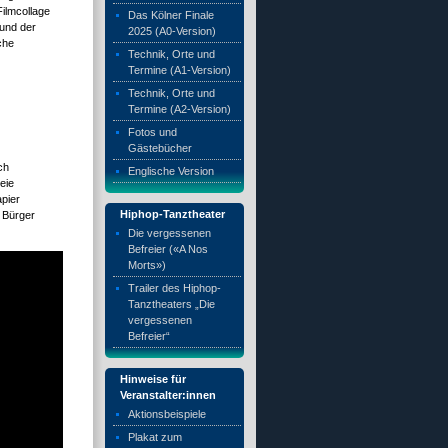
Filmcollage
Das Kölner Finale
und der
2025 (A0-Version)
che
Technik, Orte und
Termine (A1-Version)
Technik, Orte und
Termine (A2-Version)
Fotos und
Gästebücher
ch
Englische Version
eie
pier
Hiphop-Tanztheater
e Bürger
Die vergessenen
Befreier («A Nos
Morts»)
Trailer des Hiphop-
Tanztheaters „Die
vergessenen
Befreier“
Hinweise für
Veranstalter:innen
Aktionsbeispiele
Plakat zum