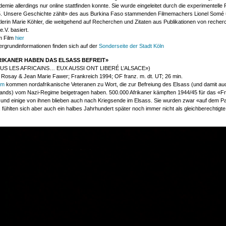
mie allerdings nur online stattfinden konnte. Sie wurde eingeleitet durch die experimentelle 
5. Unsere Geschichte zählt» des aus Burkina Faso stammenden Filmemachers Lionel Somé 
erin Marie Köhler, die weitgehend auf Recherchen und Zitaten aus Publikationen von recher
 e.V. basiert.
m Film
hier
ergrundinformationen finden sich auf der
Sonderseite der Stadt Köln
IKANER HABEN DAS ELSASS BEFREIT»
US LES AFRICAINS… EUX AUSSI ONT LIBERÉ L’ALSACE»
)
 Rosay & Jean Marie Fawer; Frankreich 1994; OF franz. m. dt. UT; 26 min.
lm
kommen nordafrikanische Veteranen zu Wort, die zur Befreiung des Elsass (und damit au
ands) vom Nazi-Regime beigetragen haben. 500.000 Afrikaner kämpften 1944/45 für das «Fr
 und einige von ihnen blieben auch nach Kriegsende im Elsass. Sie wurden zwar «auf dem Pa
fühlten sich aber auch ein halbes Jahrhundert später noch immer nicht als gleichberechtigt