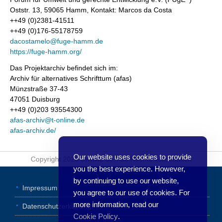
Oststr. 13, 59065 Hamm, Kontakt: Marcos da Costa
++49 (0)2381-41511
++49 (0)176-55178759
dacostamelo@fuge-hamm.de
https://fuge-hamm.org/
Das Projektarchiv befindet sich im:
Archiv für alternatives Schrifttum (afas)
Münzstraße 37-43
47051 Duisburg
++49 (0)203 93554300
afas-archiv@t-online.de
afas-archiv.de/
Our website uses cookies to provide
Copyright 2026 3www2.de. Alle Rechte vorbehalten
you the best experience. However,
by continuing to use our website,
Impressum
you agree to our use of cookies. For
more information, read our
Datenschutzerklärung
Cookie Policy
.