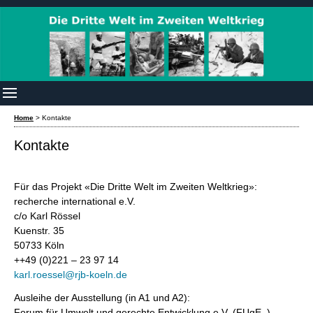
Home
>
Kontakte
Kontakte
Für das Projekt «Die Dritte Welt im Zweiten Weltkrieg»:
recherche international e.V.
c/o Karl Rössel
Kuenstr. 35
50733 Köln
++49 (0)221 – 23 97 14
karl.roessel@rjb-koeln.de
Ausleihe der Ausstellung (in A1 und A2):
Forum für Umwelt und gerechte Entwicklung e.V. (FUgE )