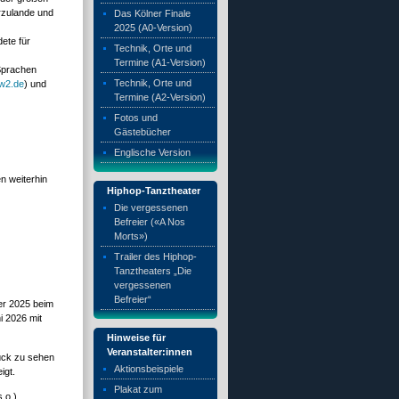
rzulande und
Das Kölner Finale
2025 (A0-Version)
ete für
Technik, Orte und
Termine (A1-Version)
 Sprachen
Technik, Orte und
w2.de
) und
Termine (A2-Version)
Fotos und
Gästebücher
Englische Version
n weiterhin
Hiphop-Tanztheater
Die vergessenen
Befreier («A Nos
Morts»)
Trailer des Hiphop-
Tanztheaters „Die
vergessenen
Befreier“
er 2025 beim
i 2026 mit
Hinweise für
Veranstalter:innen
ück zu sehen
Aktionsbeispiele
igt.
Plakat zum
.o.).