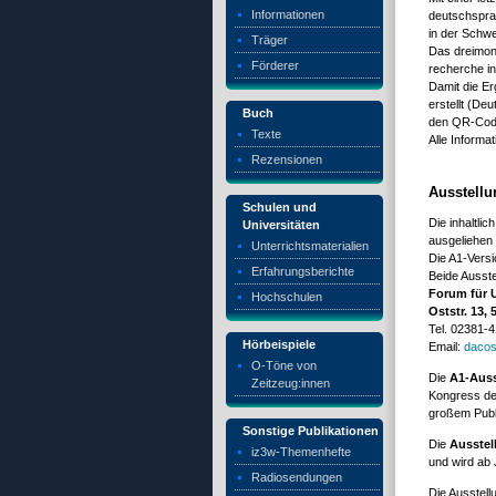
Informationen
deutschspra
in der Schw
Träger
Das dreimona
Förderer
recherche in
Damit die Er
erstellt (De
Buch
den QR-Code 
Texte
Alle Informa
Rezensionen
Ausstellu
Schulen und
Die inhaltli
Universitäten
ausgeliehen
Unterrichtsmaterialien
Die A1-Versio
Erfahrungsberichte
Beide Ausste
Forum für 
Hochschulen
Oststr. 13
Tel. 02381-
Hörbeispiele
Email:
daco
O-Töne von
Die
A1-Auss
Zeitzeug:innen
Kongress der
großem Publ
Sonstige Publikationen
Die
Ausstel
iz3w-Themenhefte
und wird ab
Radiosendungen
Die Ausstel