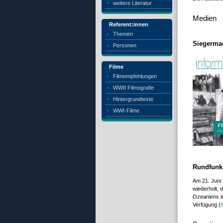
weitere Literatur
Medien
Referent:innen
Themen
Siegermac
Personen
Filme
Filmempfehlungen
WWII Filmografie
Hintergrundtexte
WWI-Filme
Rundfunk
Am 21. Juni 
wiederholt, 
Ozeaniens i
Verfügung (
h