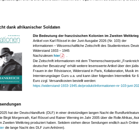
ht dank afrikanischer Soldaten
Die Bedeutung der französischen Kolonien im Zweiten Weltkrie
Artikel von Karl Rössel in der Juni-Ausgabe 2026 (Nr. 103) der
informationen – Wissenschaftliche Zeitschrift des Studienkreises Deut
Widerstand 1933 – 1945
Nachzulesen
hier
.
Die Zeitschrift
informationen
mit dem Themenschwerpunkt „Frankreich
deutscher Besatzung“ erhält weitere lesenswerte Artikel über den jüdi
Frauen in der Résistance, Widerstand in Paris, Kollaboration, Musik im
Internierungslager Gurs u.a. und kann über folgenden Internetlink für 6
Euro zzgl. Versandkosten bestellt werden:
https://widerstand-1933-1945.de/produkt/informationen-nr-103-juni-20
sendungen
2025 hat der Deutschlandfunk (DLF) in einer dreistündigen langen Nacht die Rundfunkfeatur
die Birgit Morgenrath, Karl Rössel und Rainer Werning im Jahr 2005 über die Rolle Afrikas, As
m Zweiten Weltkrieg produziert haben. Seitdem stehen diese Sendungen endlich auch Online
ier
die lange Nacht des DLF zum Anhören).