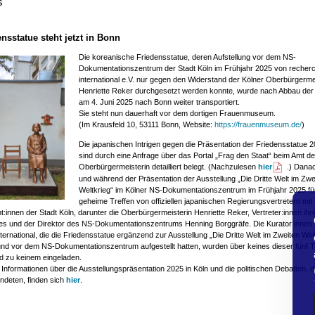
s
ensstatue steht jetzt in Bonn
Die koreanische Friedensstatue, deren Aufstellung vor dem NS-
Dokumentationszentrum der Stadt Köln im Frühjahr 2025 von recher
international e.V. nur gegen den Widerstand der Kölner Oberbürgerme
Henriette Reker durchgesetzt werden konnte, wurde nach Abbau der 
am 4. Juni 2025 nach Bonn weiter transportiert.
Sie steht nun dauerhaft vor dem dortigen Frauenmuseum.
(Im Krausfeld 10, 53111 Bonn, Website:
https://frauenmuseum.de/
)
Die japanischen Intrigen gegen die Präsentation der Friedensstatue 2
sind durch eine Anfrage über das Portal „Frag den Staat“ beim Amt de
Oberbürgermeisterin detailliert belegt. (Nachzulesen
hier
.) Dana
und während der Präsentation der Ausstellung „Die Dritte Welt im Zwe
Weltkrieg“ im Kölner NS-Dokumentationszentrum im Frühjahr 2025 fün
geheime Treffen von offiziellen japanischen Regierungsvertretern mit
:innen der Stadt Köln, darunter die Oberbürgermeisterin Henriette Reker, Vertreter:innen ihr
ales und der Direktor des NS-Dokumentationszentrums Henning Borggräfe. Die Kurator:innen
ternational, die die Friedensstatue ergänzend zur Ausstellung „Die Dritte Welt im Zweiten Wel
und vor dem NS-Dokumentationszentrum aufgestellt hatten, wurden über keines dieser fünf T
nd zu keinem eingeladen.
 Informationen über die Ausstellungspräsentation 2025 in Köln und die politischen Debatten, d
ndeten, finden sich
hier
.