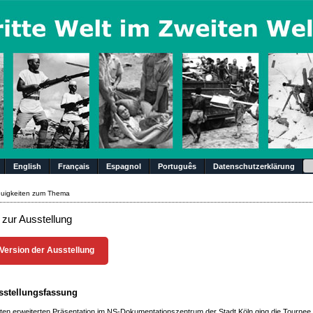
Su
English
Français
Espagnol
Português
Datenschutzerklärung
uigkeiten zum Thema
 zur Ausstellung
-Version der Ausstellung
sstellungsfassung
tzten erweiterten Präsentation im NS-Dokumentationszentrum der Stadt Köln ging die Tournee