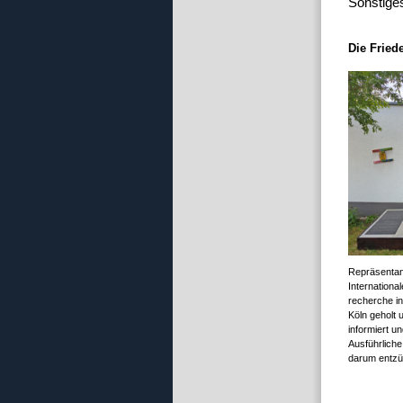
Sonstige
Die Fried
Repräsentant
Internation
recherche in
Köln geholt 
informiert u
Ausführliche
darum entzü