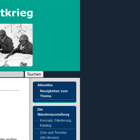
chen nach:
Aktuelles
Neuigkeiten zum
Thema
Die
Wanderausstellung
Konzept, Gliederung,
Katalog
Orte und Termine
(A0-Version)
 der großen