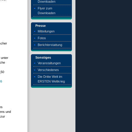
Downloaden
Flyer zum
Downloaden
Presse
Mitteilungen
g
Fotos
scher
Berichterstattung
Sonstiges
 unter
sche
Veranstaltungen
Verschiedenes
,50
Die Dritte Welt im
ERSTEN Weltkrieg
26
es
iens und
 zur