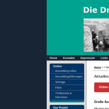
Home
Kontakte
Impressum
Links
Online
Home
>
>
Ne
Ausstellung online
Aktuelles
Ausstellungsführungen
Vorträge
Online
Filme
TV-Berichte &
Interviews
Große Au
Das Projekt
Mit einer le