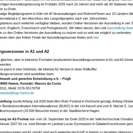
chigen Ausstellungsfassung im Frühjahr 2025 nach 16 Jahren und mehr als 60 Stationen hie
eiz zu Ende.
tige Begleitprogramm in Köln mit 40 Veranstaltungen und Referent*innen aus 10 Ländern bild
ternational e.V. den Abschluss des Langzeitprojekts nach vier Jahrzehnten.
gebnisse auch weiterhin verfügbar bleiben, wurden Online-Versionen der Ausstellung in vier
utsch, Englisch, Französisch und Portugiesisch). Wir bitten darum, den Link (
ausstellung.3ww
zu den Online-Versionen der Ausstellung zu nutzen und so weit wie möglich zu verbreiten.
tionen über das Kölner Finale der Ausstellungstournee finden sich
hier
ngsversionen in A1 und A2
ch gleichen, aber in kleineren Formaten produzierten Ausstellungsversionen in A1 und A2 könne
 werden.
n passt in eine Holzkiste, die kleinste A2-Version in einen Rollkoffer.
llungsversionen sind ausleihbar beim:
Umwelt und gerechte Entwicklung e.V. – FUgE
, 59065 Hamm, Kontakt: Marcos da Costa
41511, Mobil: 0176-55178759
stamelo@fuge-hamm.de
tellung
wurde Anfang Juli 2025 beim Afro-Ruhr-Festival in Dortmund gezeigt, Anfang Oktob
 Bundeskoordination Internationalismus (BUKO) in der Uni Kassel und vom 8. Mai bis 5. Jun
ikumszuspruch (10.500 Besucher:innen) in der Stadtbücherei Hagen.
lung im A2-Format
war vom 16. September bis Ende 2025 in der Volkshochschule Osnabr
 Januar 2027 für ca. zwei Monate im Landrat-Lucas-Gymnasium in Opladen/Leverkusen geze
lungsfassungen und A1 und A2 sind auch weiterhin bei FUgE in Hamm zu beziehen (Adresse s