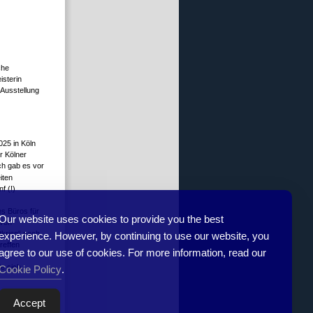
che
isterin
Ausstellung
025 in Köln
r Kölner
ch gab es vor
iten
f (!)
es Büros für
Our website uses cookies to provide you the best
 von
tkrieg“ nach
experience. However, by continuing to use our website, you
reffen
agree to our use of cookies. For more information, read our
ie sich
Cookie Policy
.
Accept