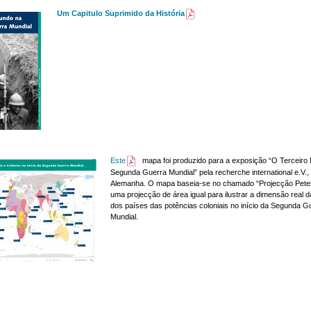
Um Capitulo Suprimido da História
Este
mapa foi produzido para a exposição “O Terceiro
Segunda Guerra Mundial” pela recherche international e.V.,
Alemanha. O mapa baseia-se no chamado “Projecção Peter
uma projecção de área igual para ilustrar a dimensão real d
dos países das potências coloniais no início da Segunda G
Mundial.