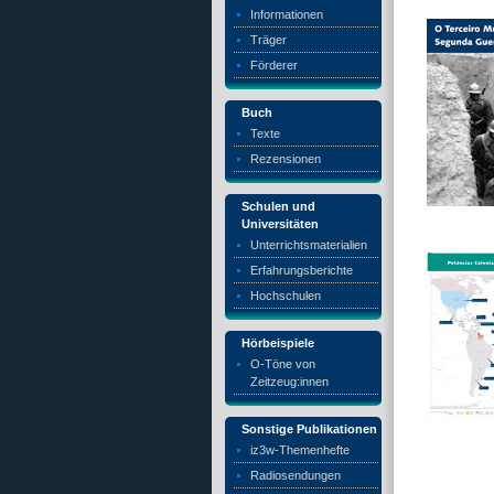
Informationen
Träger
Förderer
Buch
Texte
Rezensionen
Schulen und
Universitäten
Unterrichtsmaterialien
Erfahrungsberichte
Hochschulen
Hörbeispiele
O-Töne von
Zeitzeug:innen
Sonstige Publikationen
iz3w-Themenhefte
Radiosendungen