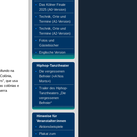
Das Kölner Finale
2025 (A0-Version)
Technik, Orte und
Termine (A1-Version)
Technik, Orte und
Termine (A2-Version)
Fotos und
Gästebücher
Englische Version
Hiphop-Tanztheater
 Mundo na
Die vergessenen
 Colónia,
Befreier («A Nos
s”, que usa
Morts»)
as colónias e
Trailer des Hiphop-
uerra
Tanztheaters „Die
vergessenen
Befreier“
Hinweise für
Veranstalter:innen
Aktionsbeispiele
Plakat zum