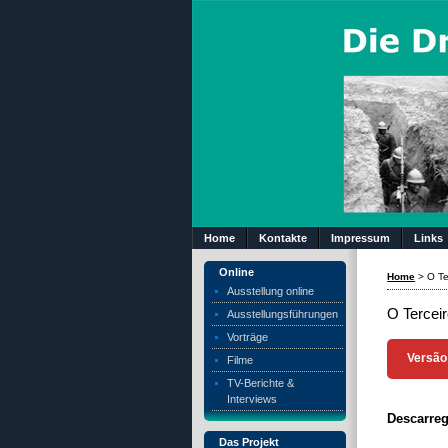
Home
Kontakte
Impressum
Links
Online
Home
>
O Te
Ausstellung online
O Tercei
Ausstellungsführungen
Vorträge
Versão
Filme
TV-Berichte &
Interviews
Descarre
Das Projekt