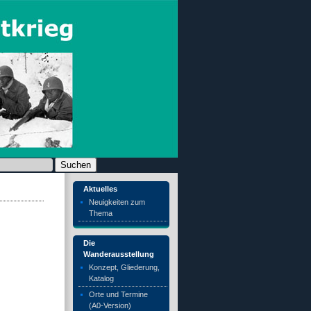
chen nach:
Aktuelles
Neuigkeiten zum
Thema
Die
Wanderausstellung
Konzept, Gliederung,
Katalog
Orte und Termine
(A0-Version)