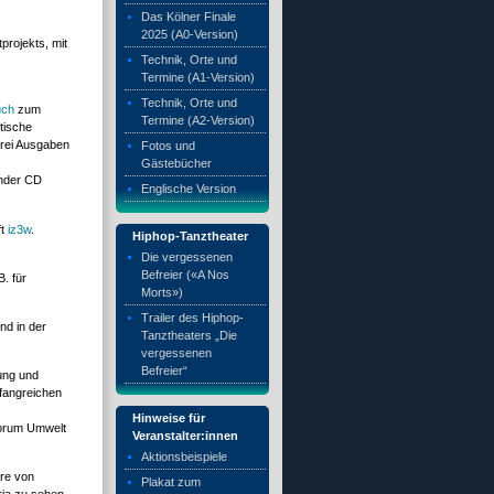
Das Kölner Finale
2025 (A0-Version)
projekts, mit
Technik, Orte und
Termine (A1-Version)
Technik, Orte und
u
ch
zum
Termine (A2-Version)
tische
drei Ausgaben
Fotos und
Gästebücher
ender CD
Englische Version
ft
iz3w
.
Hiphop-Tanztheater
Die vergessenen
Befreier («A Nos
B. für
Morts»)
Trailer des Hiphop-
nd in der
Tanztheaters „Die
vergessenen
Befreier“
sung und
fangreichen
Hinweise für
Forum Umwelt
Veranstalter:innen
Aktionsbeispiele
ere von
Plakat zum