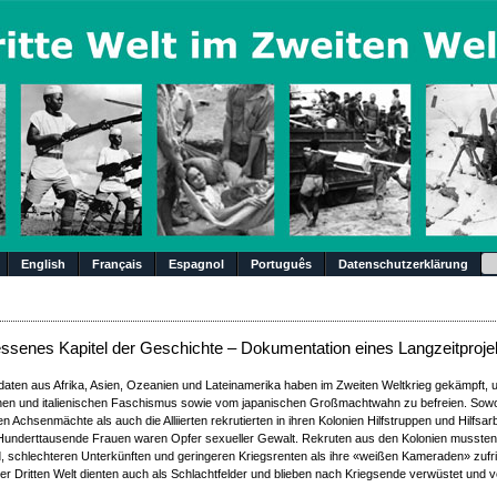
Su
English
Français
Espagnol
Português
Datenschutzerklärung
essenes Kapitel der Geschichte – Dokumentation eines Langzeitproje
ldaten aus Afrika, Asien, Ozeanien und Lateinamerika haben im Zweiten Weltkrieg gekämpft, 
en und italienischen Faschismus sowie vom japanischen Großmachtwahn zu befreien. Sowo
en Achsenmächte als auch die Alliierten rekrutierten in ihren Kolonien Hilfstruppen und Hilfsarb
 Hunderttausende Frauen waren Opfer sexueller Gewalt. Rekruten aus den Kolonien mussten 
d, schlechteren Unterkünften und geringeren Kriegsrenten als ihre «weißen Kameraden» zufr
der Dritten Welt dienten auch als Schlachtfelder und blieben nach Kriegsende verwüstet und v