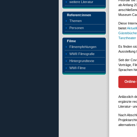
Februar bis 
weitere Literatur
ab Anfang 20
anschließend
Museum Cast
Referent:innen
Themen
Diese Intern
Personen
bietet
Aktuel
Gästebüche
Tanztheater
Filme
Es finden s
Filmempfehlungen
Ausstellung
WWII Filmografie
Seit der Cov
Hintergrundtexte
Vorträge, Fi
WWI-Filme
Sprachen hi
Online
Anlässlich 
ergänzte rec
Literatur- u
Nach Abschlu
Projektarchi
alternatives 