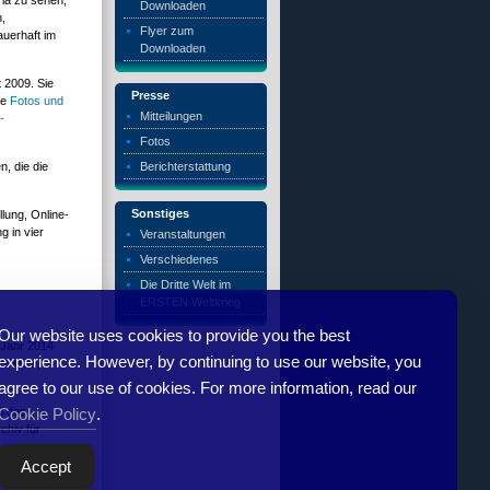
ria zu sehen,
Downloaden
n,
Flyer zum
auerhaft im
Downloaden
t 2009. Sie
Presse
ie
Fotos und
Mitteilungen
-
Fotos
Berichterstattung
n, die die
Sonstiges
lung, Online-
g in vier
Veranstaltungen
Verschiedenes
Die Dritte Welt im
ERSTEN Weltkrieg
Our website uses cookies to provide you the best
 Jahr 2014
experience. However, by continuing to use our website, you
inweise,
agree to our use of cookies. For more information, read our
Cookie Policy
.
l das
chiv für
Accept