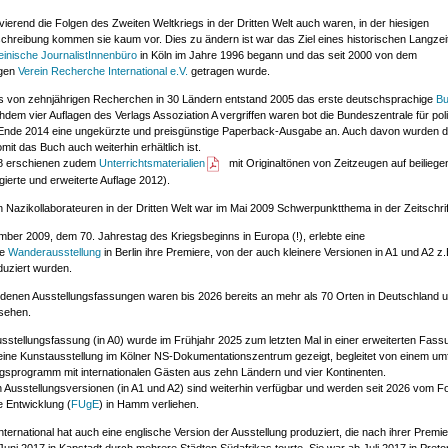
ierend die Folgen des Zweiten Weltkriegs in der Dritten Welt auch waren, in der hiesigen
hreibung kommen sie kaum vor. Dies zu ändern ist war das Ziel eines historischen Langzeit
inische JournalistInnenbüro
in Köln im Jahre 1996 begann und das seit 2000 von dem
igen
Verein Recherche International e.V.
getragen wurde.
is von zehnjährigen Recherchen in 30 Ländern entstand 2005 das erste deutschsprachige
B
em vier Auflagen des Verlags Assoziation A vergriffen waren bot die Bundeszentrale für poli
t Ende 2014 eine ungekürzte und preisgünstige Paperback-Ausgabe an. Auch davon wurden 
mit das Buch auch weiterhin erhältlich ist.
8 erschienen zudem
Unterrichtsmaterialien
mit Originaltönen von Zeitzeugen auf beilieg
igierte und erweiterte Auflage 2012).
n Nazikollaborateuren in der Dritten Welt war im Mai 2009 Schwerpunktthema in der Zeitschri
ber 2009, dem 70. Jahrestag des Kriegsbeginns in Europa (!), erlebte eine
he
Wanderausstellung
in Berlin ihre Premiere, von der auch kleinere Versionen in A1 und A2 z.
duziert wurden.
denen Ausstellungsfassungen waren bis 2026 bereits an mehr als 70 Orten in Deutschland u
 sehen.
sstellungsfassung (in A0) wurde im Frühjahr 2025 zum letzten Mal in einer erweiterten Fas
eine Kunstausstellung im Kölner NS-Dokumentationszentrum gezeigt, begleitet von einem um
ngsprogramm mit internationalen Gästen aus zehn Ländern und vier Kontinenten.
n Ausstellungsversionen (in A1 und A2) sind weiterhin verfügbar und werden seit 2026 vom 
e Entwicklung (
FUgE
) in Hamm verliehen.
ternational hat auch eine englische Version der Ausstellung produziert, die nach ihrer Premi