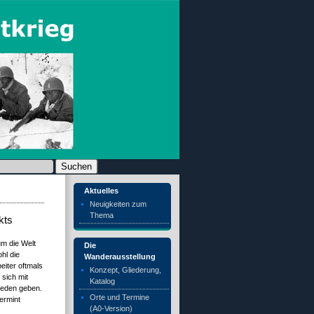
chen nach:
Aktuelles
Neuigkeiten zum
Thema
kts
um die Welt
Die
hl die
Wanderausstellung
eiter oftmals
Konzept, Gliederung,
sich mit
Katalog
ieden geben.
Orte und Termine
ermint
(A0-Version)