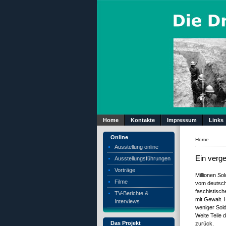
Home
Kontakte
Impressum
Links
Online
Home
Ausstellung online
Ein verg
Ausstellungsführungen
Vorträge
Millionen So
Filme
vom deutsch
faschistisch
TV-Berichte &
mit Gewalt.
Interviews
weniger Sol
Weite Teile 
Das Projekt
zurück.