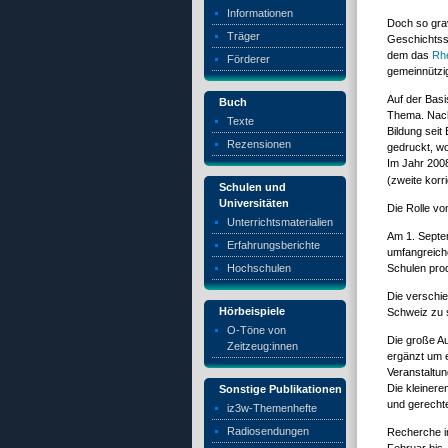
Informationen
Doch so grav
Träger
Geschichtssc
dem das
Rhe
Förderer
gemeinnütz
Auf der Bas
Buch
Thema. Nachd
Texte
Bildung sei
Rezensionen
gedruckt, wo
Im Jahr 200
(zweite korr
Schulen und
Universitäten
Die Rolle vo
Unterrichtsmaterialien
Am 1. Septem
Erfahrungsberichte
umfangreic
Hochschulen
Schulen pro
Die verschie
Hörbeispiele
Schweiz zu
O-Töne von
Die große Au
Zeitzeug:innen
ergänzt um 
Veranstaltu
Die kleinere
Sonstige Publikationen
und gerecht
iz3w-Themenhefte
Radiosendungen
Recherche in