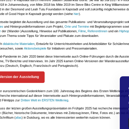
Juni 2017 in Kapstadt durch mehrere Städten Südafrikas tourte. Sie war ab Juli 2017 in Preto
18 in Johannesburg, von Mitte 2018 bis Mitte 2019 im Steve Biko Centre in King Williamstow
 in der Desmond und Leah Tutu Foundation in Kapstadt und soll zukünftig möglicherweise d
le of Good Hope in Kapstadt gezeigt werden (siehe
hier
).
etseite begleitet die Ausstellung und das gesamte Publikations- und Veranstaltungsprojekt sei
les
und Hintergrundinformationen zum Projekt,
Orte und Termine
mit Begleitprogrammen sow
r
der (Wander-)Ausstellung, Hinweise auf Publikationen,
Filme
,
ReferentInnen
und ein
Hiphop
zum Thema sowie Tipps für Veranstalter und Plakate zum downloaden.
ich
didaktische Materialien
, Entwürfe für Unterrichtseinheiten und Arbeitsblätter für SchülerInne
 besuchen, sowie
Aktionsbeispiele
für Initiativen und Pressematerialien.
id-Pandemie im Jahr 2020 bietet diese Internetseite auch Online-Führungen durch die Ausstel
lme, TV-Berichte und Interviews. Im Jahr 2025 kamen Online-Versionen der Wanderausstellun
nzu (Deutsch, Englisch, Französisch und Portugiesisch).
-Version der Ausstellung
der eurozentrischen Gedenkfeiern zum 100. Jahrestag des Beginns des Ersten Weltkriegs im
herche international auf dieser Internetseite auch Hintergrundinformationen, Veranstaltungsh
nd Filmtipps zur
Dritten Welt im ERSTEN Weltkrieg
.
ss der letzten großen Ausstellungspräsentation im Frühjahr 2025 hat recherche internationa
v (Bücher, historische Dokumente, Interviews mit Zeitzeug:innen, Filme, Fotos etc.) an das Ar
Schrifttum (
afas
) in Duisburg, wo es alle Interessierten weiterhin nutzen können.