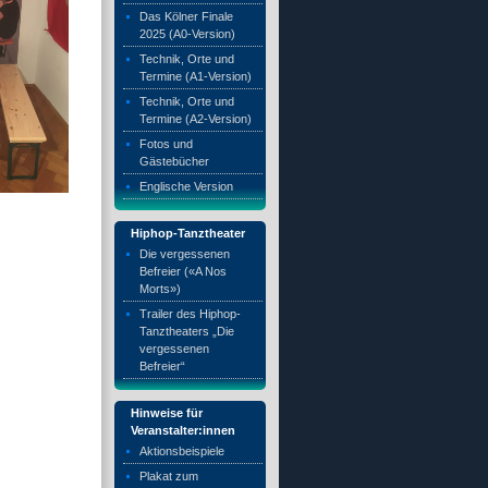
Das Kölner Finale
2025 (A0-Version)
Technik, Orte und
Termine (A1-Version)
Technik, Orte und
Termine (A2-Version)
Fotos und
Gästebücher
Englische Version
Hiphop-Tanztheater
Die vergessenen
Befreier («A Nos
Morts»)
Trailer des Hiphop-
Tanztheaters „Die
vergessenen
Befreier“
Hinweise für
Veranstalter:innen
Aktionsbeispiele
Plakat zum