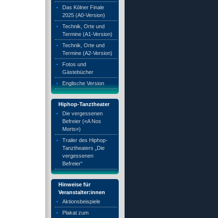
Das Kölner Finale
2025 (A0-Version)
Technik, Orte und
Termine (A1-Version)
Technik, Orte und
Termine (A2-Version)
Fotos und
Gästebücher
Englische Version
Hiphop-Tanztheater
Die vergessenen
Befreier («A Nos
Morts»)
Trailer des Hiphop-
Tanztheaters „Die
vergessenen
Befreier“
Hinweise für
Veranstalter:innen
Aktionsbeispiele
Plakat zum