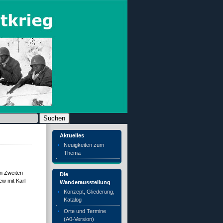
chen nach:
Aktuelles
Neuigkeiten zum
Thema
n Zweiten
Die
ew mit Karl
Wanderausstellung
Konzept, Gliederung,
Katalog
Orte und Termine
(A0-Version)