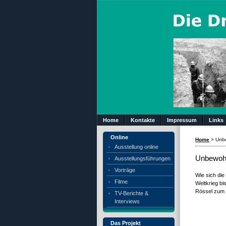
Home
Kontakte
Impressum
Links
Online
Home
>
Unbe
Ausstellung online
Unbewohn
Ausstellungsführungen
Vorträge
Wie sich di
Filme
Weltkrieg bi
Rössel zum 
TV-Berichte &
Interviews
Das Projekt