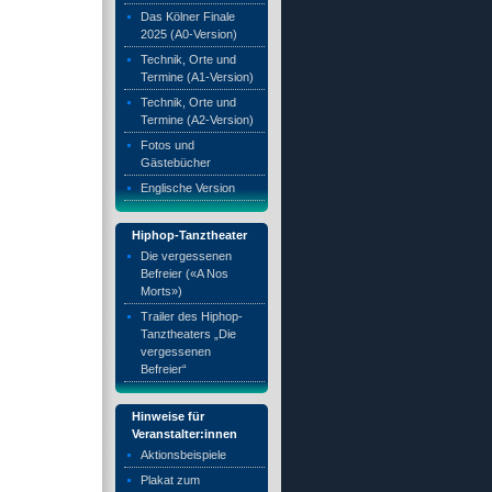
Das Kölner Finale
2025 (A0-Version)
Technik, Orte und
Termine (A1-Version)
Technik, Orte und
Termine (A2-Version)
Fotos und
Gästebücher
Englische Version
Hiphop-Tanztheater
Die vergessenen
Befreier («A Nos
Morts»)
Trailer des Hiphop-
Tanztheaters „Die
vergessenen
Befreier“
Hinweise für
Veranstalter:innen
Aktionsbeispiele
Plakat zum