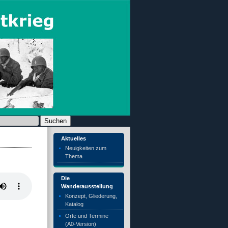
chen nach:
Aktuelles
Neuigkeiten zum
Thema
Die
Wanderausstellung
Konzept, Gliederung,
Katalog
Orte und Termine
(A0-Version)