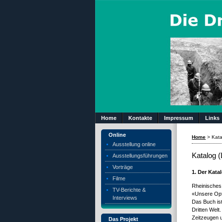
Home
Kontakte
Impressum
Links
Online
Home
>
Kata
Ausstellung online
Katalog (
Ausstellungsführungen
Vorträge
1. Der Kat
Filme
Rheinisches 
TV-Berichte &
«Unsere Opfe
Interviews
Das Buch ist
Dritten Welt
Zeitzeugen u
Das Projekt