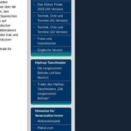
weiten
Das Kölner Finale
ie über die
2025 (A0-Version)
en, den
Technik, Orte und
m Spanischen
Termine (A1-Version)
s auf
ndischer
Technik, Orte und
llaborateure
Termine (A2-Version)
 den Irak und
Fotos und
ardcover-
Gästebücher
rale für
Englische Version
Hiphop-Tanztheater
Die vergessenen
Befreier («A Nos
Morts»)
Trailer des Hiphop-
Tanztheaters „Die
vergessenen
Befreier“
Hinweise für
Veranstalter:innen
Aktionsbeispiele
Plakat zum