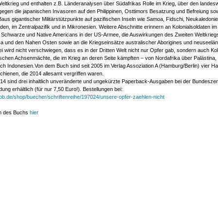
eltkrieg und enthalten z.B. Länderanalysen über Südafrikas Rolle im Krieg, über den landes
egen die japanischen Invasoren auf den Philippinen, Osttimors Besatzung und Befreiung sow
aus gigantischer Militärstützpunkte auf pazifischen Inseln wie Samoa, Fidschi, Neukaledoni
en, im Zentralpazifik und in Mikronesien. Weitere Abschnitte erinnern an Kolonialsoldaten i
, Schwarze und Native Americans in der US-Armee, die Auswirkungen des Zweiten Weltkrieg
ka und den Nahen Osten sowie an die Kriegseinsätze australischer Aborigines und neuseelä
i wird nicht verschwiegen, dass es in der Dritten Welt nicht nur Opfer gab, sondern auch Ko
ischen Achsenmächte, die im Krieg an deren Seite kämpften – von Nordafrika über Palästina,
ach Indonesien.Von dem Buch sind seit 2005 im Verlag Assoziation A (Hamburg/Berlin) vier H
chienen, die 2014 allesamt vergriffen waren.
14 sind drei inhaltlich unveränderte und ungekürzte Paperback-Ausgaben bei der Bundeszent
ldung erhältlich (für nur 7,50 Euro!). Bestellungen bei:
pb.de/shop/buecher/schriftenreihe/197024/unsere-opfer-zaehlen-nicht
n des Buchs
hier