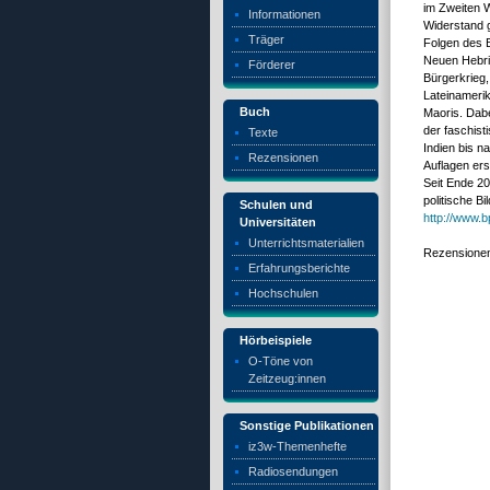
im Zweiten W
Informationen
Widerstand g
Träger
Folgen des B
Neuen Hebrid
Förderer
Bürgerkrieg
Lateinameri
Buch
Maoris. Dabe
der faschist
Texte
Indien bis n
Rezensionen
Auflagen ers
Seit Ende 20
politische Bi
Schulen und
http://www.b
Universitäten
Unterrichtsmaterialien
Rezensione
Erfahrungsberichte
Hochschulen
Hörbeispiele
O-Töne von
Zeitzeug:innen
Sonstige Publikationen
iz3w-Themenhefte
Radiosendungen