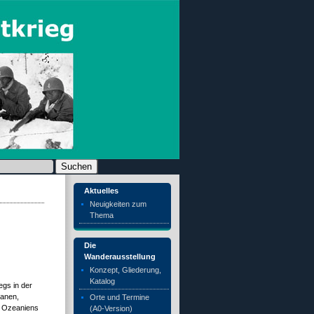
chen nach:
Aktuelles
Neuigkeiten zum
Thema
Die
Wanderausstellung
Konzept, Gliederung,
Katalog
egs in der
ranen,
Orte und Termine
nd Ozeaniens
(A0-Version)