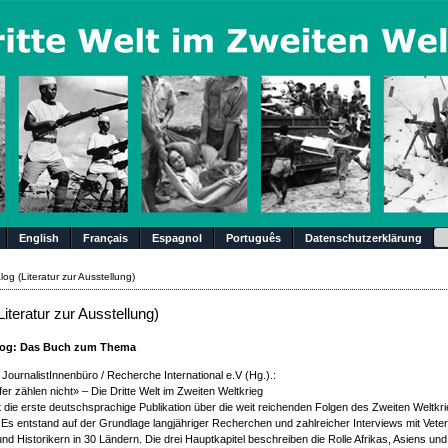
Su
English
Français
Espagnol
Português
Datenschutzerklärung
log (Literatur zur Ausstellung)
Literatur zur Ausstellung)
alog: Das Buch zum Thema
JournalistInnenbüro / Recherche International e.V (Hg.).:
r zählen nicht» – Die Dritte Welt im Zweiten Weltkrieg
 die erste deutschsprachige Publikation über die weit reichenden Folgen des Zweiten Weltkri
. Es entstand auf der Grundlage langjähriger Recherchen und zahlreicher Interviews mit Vete
nd Historikern in 30 Ländern. Die drei Hauptkapitel beschreiben die Rolle Afrikas, Asiens u