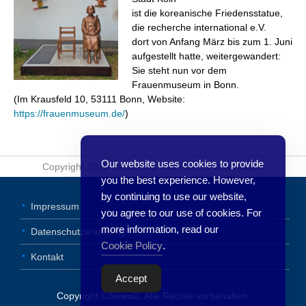
ist die koreanische Friedensstatue,
die recherche international e.V.
dort von Anfang März bis zum 1. Juni
aufgestellt hatte, weitergewandert:
Sie steht nun vor dem
Frauenmuseum in Bonn.
(Im Krausfeld 10, 53111 Bonn, Website:
https://frauenmuseum.de/
)
Our website uses cookies to provide
Copyright 2026 3www2.de. Alle Rechte vorbehalten
you the best experience. However,
by continuing to use our website,
Impressum
you agree to our use of cookies. For
more information, read our
Datenschutzerklärung
Cookie Policy
.
Kontakt
Accept
Copyright ©3www2. Alle Rechte vorbehalten.