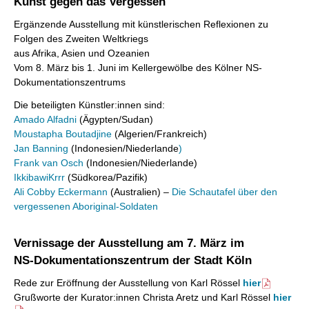
Kunst gegen das Vergessen
Ergänzende Ausstellung mit künstlerischen Reflexionen zu
Folgen des Zweiten Weltkriegs
aus Afrika, Asien und Ozeanien
Vom 8. März bis 1. Juni im Kellergewölbe des Kölner NS-
Dokumentationszentrums
Die beteiligten Künstler:innen sind:
Amado Alfadni
(Ägypten/Sudan)
Moustapha Boutadjine
(Algerien/Frankreich)
Jan Banning
(Indonesien/Niederlande
)
Frank van Osch
(Indonesien/Niederlande)
IkkibawiKrrr
(Südkorea/Pazifik)
Ali Cobby Eckermann
(Australien) –
Die Schautafel über den
vergessenen Aboriginal-Soldaten
Vernissage der Ausstellung am 7. März im
NS-Dokumentationszentrum der Stadt Köln
Rede zur Eröffnung der Ausstellung von Karl Rössel
hier
Grußworte der Kurator:innen Christa Aretz und Karl Rössel
hier