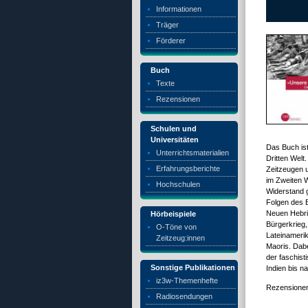
Informationen
Träger
Förderer
Buch
Texte
Rezensionen
Schulen und
Universitäten
Das Buch ist
Unterrichtsmaterialien
Dritten Welt
Erfahrungsberichte
Zeitzeugen u
im Zweiten W
Hochschulen
Widerstand g
Folgen des B
Neuen Hebrid
Hörbeispiele
Bürgerkrieg
O-Töne von
Lateinameri
Zeitzeug:innen
Maoris. Dabe
der faschist
Sonstige Publikationen
Indien bis n
iz3w-Themenhefte
Rezensionen
Radiosendungen