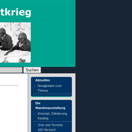
chen nach:
Aktuelles
Neuigkeiten zum
Thema
Die
Wanderausstellung
Konzept, Gliederung,
Katalog
Orte und Termine
(A0-Version)