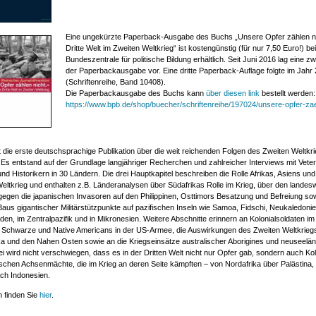
Eine ungekürzte Paperback-Ausgabe des Buchs „Unsere Opfer zählen ni
Dritte Welt im Zweiten Weltkrieg“ ist kostengünstig (für nur 7,50 Euro!) be
Bundeszentrale für politische Bildung erhältlich. Seit Juni 2016 lag eine zw
der Paperbackausgabe vor. Eine dritte Paperback-Auflage folgte im Jahr
(Schriftenreihe, Band 10408).
Die Paperbackausgabe des Buchs kann
über diesen link
bestellt werden:
https://www.bpb.de/shop/buecher/schriftenreihe/197024/unsere-opfer-zae
 die erste deutschsprachige Publikation über die weit reichenden Folgen des Zweiten Weltkri
. Es entstand auf der Grundlage langjähriger Recherchen und zahlreicher Interviews mit Vete
nd Historikern in 30 Ländern. Die drei Hauptkapitel beschreiben die Rolle Afrikas, Asiens u
eltkrieg und enthalten z.B. Länderanalysen über Südafrikas Rolle im Krieg, über den landes
egen die japanischen Invasoren auf den Philippinen, Osttimors Besatzung und Befreiung sow
aus gigantischer Militärstützpunkte auf pazifischen Inseln wie Samoa, Fidschi, Neukaledoni
en, im Zentralpazifik und in Mikronesien. Weitere Abschnitte erinnern an Kolonialsoldaten i
, Schwarze und Native Americans in der US-Armee, die Auswirkungen des Zweiten Weltkrieg
ka und den Nahen Osten sowie an die Kriegseinsätze australischer Aborigines und neuseelä
i wird nicht verschwiegen, dass es in der Dritten Welt nicht nur Opfer gab, sondern auch Ko
ischen Achsenmächte, die im Krieg an deren Seite kämpften – von Nordafrika über Palästina,
ach Indonesien.
 finden Sie
hier
.