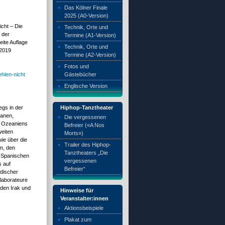
Das Kölner Finale
2025 (A0-Version)
cht – Die
Technik, Orte und
i der
Termine (A1-Version)
eite Auflage
Technik, Orte und
 2019
Termine (A2-Version)
Fotos und
Gästebücher
hlen-nicht
Englische Version
Hiphop-Tanztheater
egs in der
ranen,
Die vergessenen
nd Ozeaniens
Befreier («A Nos
weiten
Morts»)
ie über die
Trailer des Hiphop-
en, den
Tanztheaters „Die
m Spanischen
vergessenen
s auf
Befreier“
ndischer
llaborateure
 den Irak und
Hinweise für
Veranstalter:innen
Aktionsbeispiele
Plakat zum