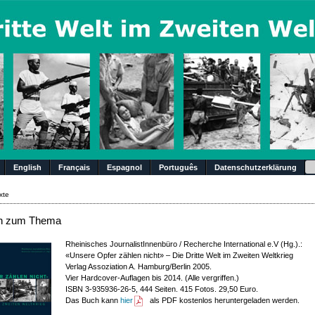
Su
English
Français
Espagnol
Português
Datenschutzerklärung
xte
h zum Thema
Rheinisches JournalistInnenbüro / Recherche International e.V (Hg.).:
«Unsere Opfer zählen nicht» – Die Dritte Welt im Zweiten Weltkrieg
Verlag Assoziation A. Hamburg/Berlin 2005.
Vier Hardcover-Auflagen bis 2014. (Alle vergriffen.)
ISBN 3-935936-26-5, 444 Seiten. 415 Fotos. 29,50 Euro.
Das Buch kann
hier
als PDF kostenlos heruntergeladen werden.